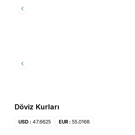
Bravilor Bonamat
Paslanmaz Çelik Demlik 1,7 Lt.
Bravilo
Favorilere Ekle
Favori
2.916,77
TL
96.66
Döviz Kurları
USD :
47.6625
EUR :
55.0168