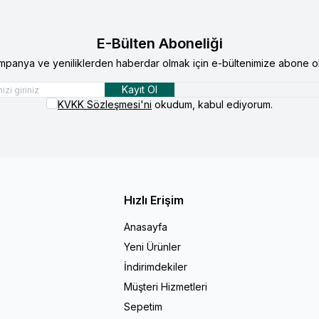
E-Bülten Aboneliği
mpanya ve yeniliklerden haberdar olmak için e-bültenimize abone ol
Kayıt Ol
KVKK Sözleşmesi'ni
okudum, kabul ediyorum.
Hızlı Erişim
Anasayfa
Yeni Ürünler
İndirimdekiler
Müşteri Hizmetleri
Sepetim