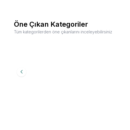
Öne Çıkan Kategoriler
Tüm kategorilerden öne çıkanlarını inceleyebilirsiniz
Espresso Makineleri
İnoksan
Giyotin Tipi Bulaşık Yıkama Makinesi,
Cimbali