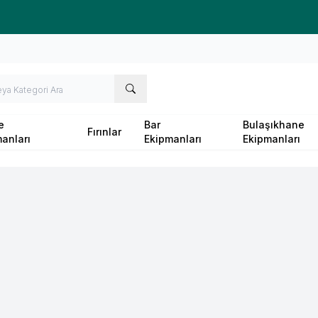
Ücretsiz kargo fırsatı -
10.000 TL
üzeri siparişlerde
e
Bar
Bulaşıkhane
Fırınlar
anları
Ekipmanları
Ekipmanları