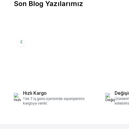
Son Blog Yazılarımız
28.11.2025
PROFESYONEL EKİPMANLA GÜÇLÜ MUTFAKLAR
Profesyonel endüstriyel mutfak ekipmanları, café, restoran
hijyen, kalite ve maliyet yönetimini doğrudan iyileştirir. 
mutfak süreçleri daha düzenli işler, enerji ve iş gücü veriml
kalitesi yükselir. Kısacası profesyonel ekipman kullanımı
de işletmenin kârlılığına güçlü katkı sağlar.
Devamını Oku
Hızlı Kargo
Değişi
1 ile 7 iş günü içerisinde siparişleriniz
Ürünleri
kargoya verilir.
edebilirs