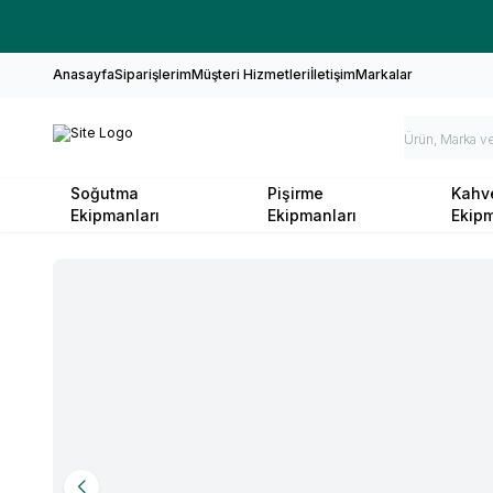
Anasayfa
Siparişlerim
Müşteri Hizmetleri
İletişim
Markalar
Soğutma
Pişirme
Kahv
Ekipmanları
Ekipmanları
Ekipm