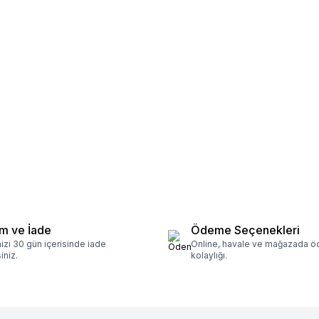
 ve bar gibi işletmelerde hız,
Doğru ekipmanlar sayesinde
iliği artar, lezzet ve sunum
 hem müşteri memnuniyetine hem
m ve İade
Ödeme Seçenekleri
nizi 30 gün içerisinde iade
Online, havale ve mağazada 
iniz.
kolaylığı.