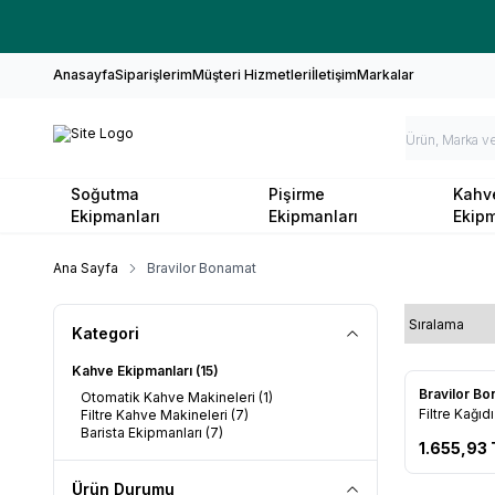
Anasayfa
Siparişlerim
Müşteri Hizmetleri
İletişim
Markalar
Soğutma
Pişirme
Kahv
Ekipmanları
Ekipmanları
Ekipm
Ana Sayfa
Bravilor Bonamat
Kategori
Kahve Ekipmanları
(15)
Bravilor B
Otomatik Kahve Makineleri
(1)
Favorile
Filtre Kağıdı
Filtre Kahve Makineleri
(7)
Barista Ekipmanları
(7)
1.655,93
Ürün Durumu