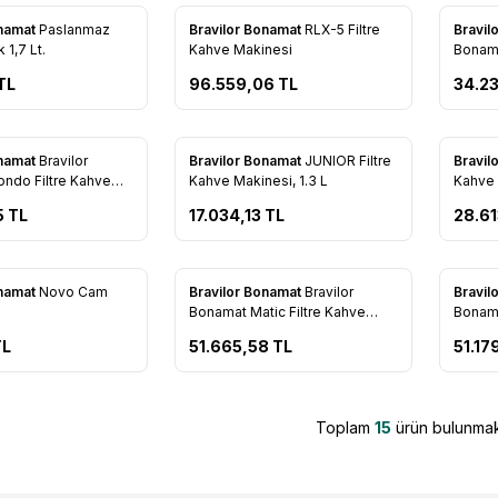
onamat
Paslanmaz
Bravilor Bonamat
RLX-5 Filtre
Bravil
re Ekle
Favorilere Ekle
Favo
 1,7 Lt.
Kahve Makinesi
Bonama
Makine
TL
96.559,06
TL
34.2
onamat
Bravilor
Bravilor Bonamat
JUNIOR Filtre
Bravil
re Ekle
Favorilere Ekle
Favo
ndo Filtre Kahve
Kahve Makinesi, 1.3 L
Kahve 
5
TL
17.034,13
TL
28.61
onamat
Novo Cam
Bravilor Bonamat
Bravilor
Bravil
re Ekle
Favorilere Ekle
Favo
Bonamat Matic Filtre Kahve
Bonama
Makinesi
Makine
L
51.665,58
TL
51.17
Toplam
15
ürün bulunmak