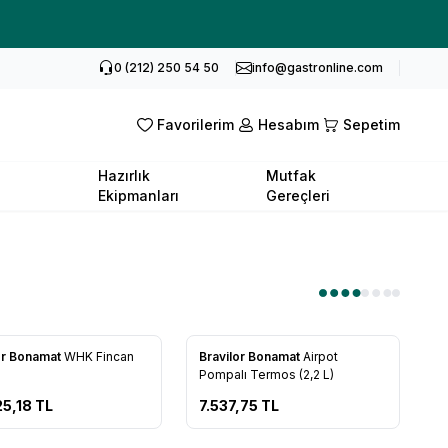
0 (212) 250 54 50
info@gastronline.com
Favorilerim
Hesabım
Sepetim
Hazırlık
Mutfak
Ekipmanları
Gereçleri
or Bonamat
WHK Fincan
Bravilor Bonamat
Airpot
rilere Ekle
Favorilere Ekle
Pompalı Termos (2,2 L)
5,18
TL
7.537,75
TL