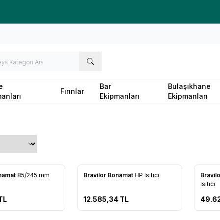
Ücretsiz kargo fırsatı -
10.000 TL
üzeri siparişlerde
e
Bar
Bulaşıkhane
Fırınlar
anları
Ekipmanları
Ekipmanları
onamat
85/245 mm
Bravilor Bonamat
HP Isıtıcı
Bravil
re Ekle
Favorilere Ekle
Favo
Isıtıcı
TL
12.585,34
TL
49.62