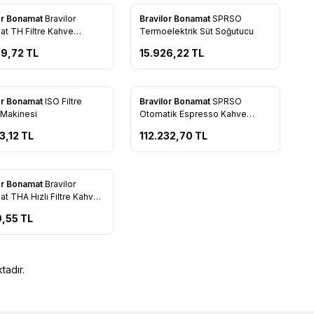
or Bonamat
Bravilor
Bravilor Bonamat
SPRSO
rilere Ekle
Favorilere Ekle
t TH Filtre Kahve
Termoelektrik Süt Soğutucu
si
39,72
TL
15.926,22
TL
or Bonamat
ISO Filtre
Bravilor Bonamat
SPRSO
rilere Ekle
Favorilere Ekle
Makinesi
Otomatik Espresso Kahve
Makinesi
3,12
TL
112.232,70
TL
or Bonamat
Bravilor
rilere Ekle
t THA Hızlı Filtre Kahve
si
9,55
TL
tadır.