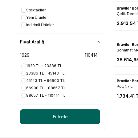
Bravilor B
Stoktakiler
Favorile
Çelik Demlik
Yeni Ürünler
2.913,54
İndirimli Ürünler
Fiyat Aralığı
Bravilor B
Favorile
Bonamat Mo
Makinesi
38.614,6
1629 TL - 23386 TL
23386 TL - 45143 TL
45143 TL - 66900 TL
Bravilor B
Favorile
Pot, 1.7 L
66900 TL - 88657 TL
88657 TL - 110414 TL
1.734,41
T
Filtrele