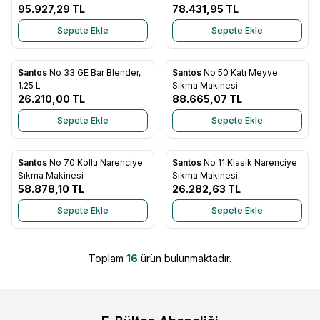
95.927,29
TL
78.431,95
TL
Sepete Ekle
Sepete Ekle
Santos
No 33 GE Bar Blender,
Santos
No 50 Katı Meyve
Favorilere Ekle
Favorilere Ekle
1.25 L
Sıkma Makinesi
26.210,00
TL
88.665,07
TL
Sepete Ekle
Sepete Ekle
Santos
No 70 Kollu Narenciye
Santos
No 11 Klasik Narenciye
Favorilere Ekle
Favorilere Ekle
Sıkma Makinesi
Sıkma Makinesi
58.878,10
TL
26.282,63
TL
Sepete Ekle
Sepete Ekle
Toplam
16
ürün bulunmaktadır.