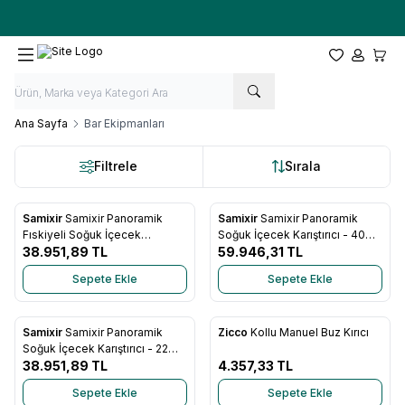
Ücretsiz kargo fırsatı -
10.000 TL
üzeri siparişlerde
Favorilerim
Hesabım
Sepet
Ana Sayfa
Bar Ekipmanları
Filtrele
Sırala
Samixir
Samixir Panoramik
Samixir
Samixir Panoramik
Favorilere Ekle
Favorilere Ekle
Fıskiyeli Soğuk İçecek
Soğuk İçecek Karıştırıcı - 40
Dispenseri - 22 Litre (Analog)
38.951,89
TL
Litre (Dijital)
59.946,31
TL
Sepete Ekle
Sepete Ekle
Samixir
Samixir Panoramik
Zicco
Kollu Manuel Buz Kırıcı
Favorilere Ekle
Favorilere Ekle
Soğuk İçecek Karıştırıcı - 22
Litre (Analog)
38.951,89
TL
4.357,33
TL
Sepete Ekle
Sepete Ekle