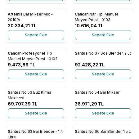
Artemis
Bar Mikser Mix -
Cancan
Nar Tipi Manuel
Favorilere Ekle
Favorilere Ekle
2010/A
Meyve Presi - 0103
20.334,21
TL
10.616,04
TL
Sepete Ekle
Sepete Ekle
Cancan
Profesyonel Tip
Santos
No 37 Sos Blender, 2 Lt
Favorilere Ekle
Favorilere Ekle
Manuel Meyve Presi - 0102
9.473,89
TL
92.428,22
TL
Sepete Ekle
Sepete Ekle
Santos
No 53 Buz Kırma
Santos
No 54 Bar Mikser
Favorilere Ekle
Favorilere Ekle
Makinesi
69.707,39
TL
36.971,29
TL
Sepete Ekle
Sepete Ekle
Santos
No 62 Bar Blender - 1,4
Santos
No 66 Bar Blender, 1.5 L
Favorilere Ekle
Favorilere Ekle
Litre