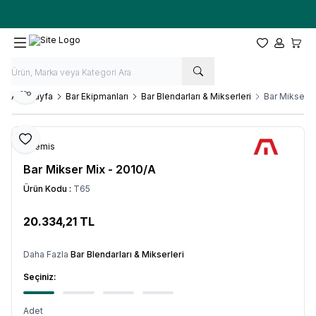
Ücretsiz kargo fırsatı -
10.000 TL
üzeri siparişlerde
Favorilerim
Hesabım
Sepet
Paylaş
Ana Sayfa
Bar Ekipmanları
Bar Blendarları & Mikserleri
Bar Mikser M
Favoriye Ekle
Artemis
Bar Mikser Mix - 2010/A
Ürün Kodu :
T65
20.334,21
TL
SEPETE EKLE
Daha Fazla
Bar Blendarları & Mikserleri
Seçiniz:
Adet