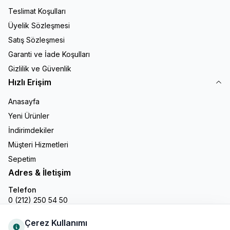
Teslimat Koşulları
Üyelik Sözleşmesi
Satış Sözleşmesi
Garanti ve İade Koşulları
Gizlilik ve Güvenlik
Hızlı Erişim
Anasayfa
Yeni Ürünler
İndirimdekiler
Müşteri Hizmetleri
Sepetim
Adres & İletişim
Telefon
0 (212) 250 54 50
E-Posta
info@gastronline.com
Çerez Kullanımı