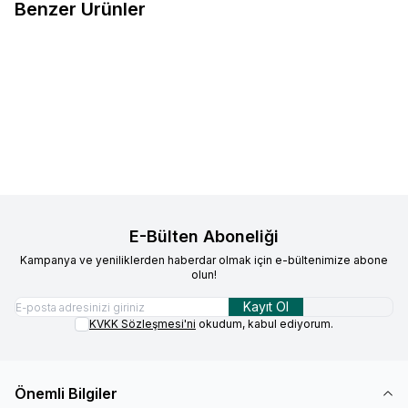
Benzer Ürünler
Santos
No 37 Sos Blender, 2 Lt
Santos
No 53 Buz Kırma
Favorilere Ekle
Favorilere Ekle
Makinesi
92.428,22
TL
69.707,39
TL
Sepete Ekle
Sepete Ekle
E-Bülten Aboneliği
Kampanya ve yeniliklerden haberdar olmak için e-bültenimize abone
olun!
Kayıt Ol
KVKK Sözleşmesi'ni
okudum, kabul ediyorum.
Önemli Bilgiler