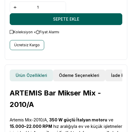
SEPETE EKLE
Koleksiyon +
Fiyat Alarmı
Ücretsiz Kargo
Ürün Özellikleri
Ödeme Seçenekleri
İade Koşul
ARTEMIS Bar Mikser Mix -
2010/A
Artemis Mix-2010/A,
350 W güçlü İtalyan motoru
ve
15.000–22.000 RPM
hız aralığıyla ev ve küçük işletmeler