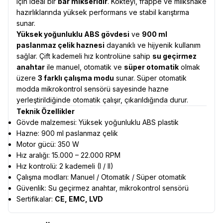
için ideal bir
bar mikseridir
. Kokteyl, frappe ve milkshake
hazırlıklarında yüksek performans ve stabil karıştırma
sunar.
Yüksek yoğunluklu ABS gövdesi
ve
900 ml
paslanmaz çelik haznesi
dayanıklı ve hijyenik kullanım
sağlar. Çift kademeli hız kontrolüne sahip
su geçirmez
anahtar
ile manuel, otomatik ve
süper otomatik
olmak
üzere
3 farklı çalışma modu
sunar. Süper otomatik
modda mikrokontrol sensörü sayesinde hazne
yerleştirildiğinde otomatik çalışır, çıkarıldığında durur.
Teknik Özellikler
Gövde malzemesi: Yüksek yoğunluklu ABS plastik
Hazne: 900 ml paslanmaz çelik
Motor gücü: 350 W
Hız aralığı: 15.000 – 22.000 RPM
Hız kontrolü: 2 kademeli (I / II)
Çalışma modları: Manuel / Otomatik / Süper otomatik
Güvenlik: Su geçirmez anahtar, mikrokontrol sensörü
Sertifikalar:
CE, EMC, LVD