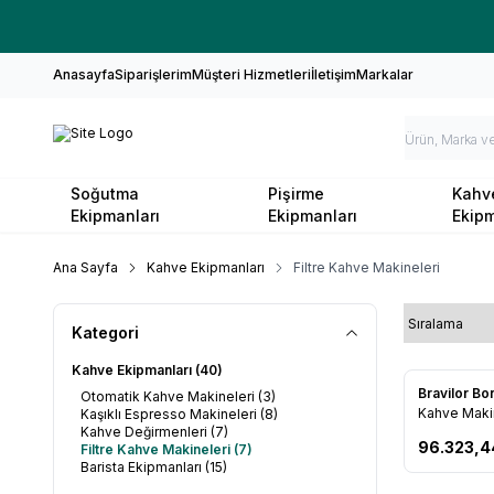
Anasayfa
Siparişlerim
Müşteri Hizmetleri
İletişim
Markalar
Soğutma
Pişirme
Kahv
Ekipmanları
Ekipmanları
Ekipm
Ana Sayfa
Kahve Ekipmanları
Filtre Kahve Makineleri
Kategori
Kahve Ekipmanları
(40)
Bravilor B
Otomatik Kahve Makineleri
(3)
Favorile
Kahve Maki
Kaşıklı Espresso Makineleri
(8)
Kahve Değirmenleri
(7)
96.323,4
Filtre Kahve Makineleri
(7)
Barista Ekipmanları
(15)