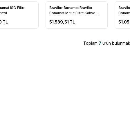
onamat
ISO Filtre
Bravilor Bonamat
Bravilor
Bravil
re Ekle
Favorilere Ekle
Favo
nesi
Bonamat Matic Filtre Kahve
Bonama
Makinesi
Makine
0
TL
51.539,51
TL
51.05
Toplam
7
ürün bulunmakt