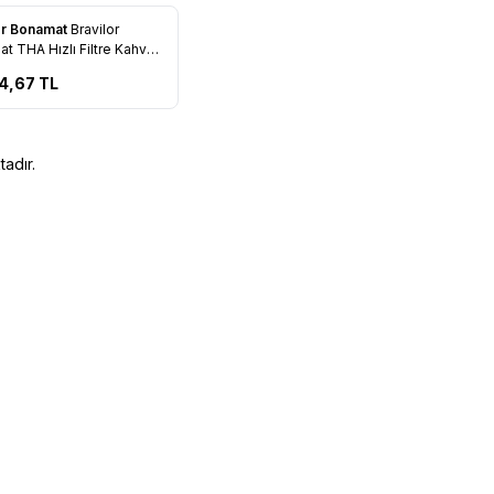
or Bonamat
Bravilor
rilere Ekle
t THA Hızlı Filtre Kahve
si
4,67
TL
adır.