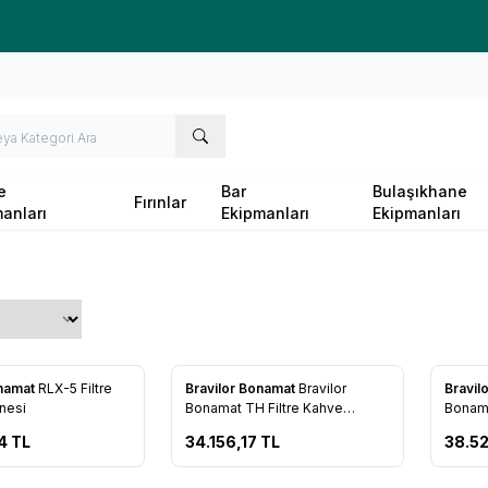
Ücretsiz kargo fırsatı -
10.000 TL
üzeri siparişlerde
e
Bar
Bulaşıkhane
Fırınlar
anları
Ekipmanları
Ekipmanları
onamat
RLX-5 Filtre
Bravilor Bonamat
Bravilor
Bravil
re Ekle
Favorilere Ekle
Favo
nesi
Bonamat TH Filtre Kahve
Bonama
Makinesi
Makine
4
TL
34.156,17
TL
38.5