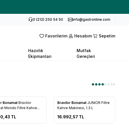
0 (212) 250 54 50
info@gastronline.com
Favorilerim
Hesabım
Sepetim
Hazırlık
Mutfak
Ekipmanları
Gereçleri
or Bonamat
Bravilor
Bravilor Bonamat
JUNIOR Filtre
rilere Ekle
Favorilere Ekle
t Mondo Filtre Kahve
Kahve Makinesi, 1.3 L
si
20,43
TL
16.992,57
TL