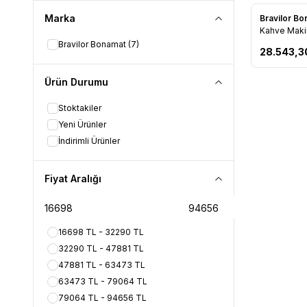
Marka
Bravilor B
Favorile
Kahve Maki
Bravilor Bonamat
(7)
28.543,3
Ürün Durumu
Stoktakiler
Yeni Ürünler
İndirimli Ürünler
Fiyat Aralığı
16698 TL - 32290 TL
32290 TL - 47881 TL
47881 TL - 63473 TL
63473 TL - 79064 TL
79064 TL - 94656 TL