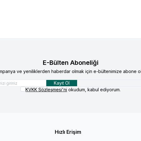
E-Bülten Aboneliği
mpanya ve yeniliklerden haberdar olmak için e-bültenimize abone ol
Kayıt Ol
KVKK Sözleşmesi'ni
okudum, kabul ediyorum.
Hızlı Erişim