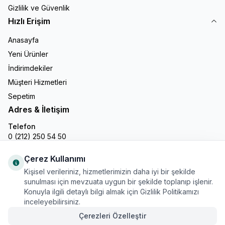
Gizlilik ve Güvenlik
Hızlı Erişim
Anasayfa
Yeni Ürünler
İndirimdekiler
Müşteri Hizmetleri
Sepetim
Adres & İletişim
Telefon
0 (212) 250 54 50
E-Posta
info@gastronline.com
Çerez Kullanımı
Kişisel verileriniz, hizmetlerimizin daha iyi bir şekilde
İnstagram
sunulması için mevzuata uygun bir şekilde toplanıp işlenir.
Konuyla ilgili detaylı bilgi almak için Gizlilik Politikamızı
inceleyebilirsiniz.
Çerezleri Özelleştir