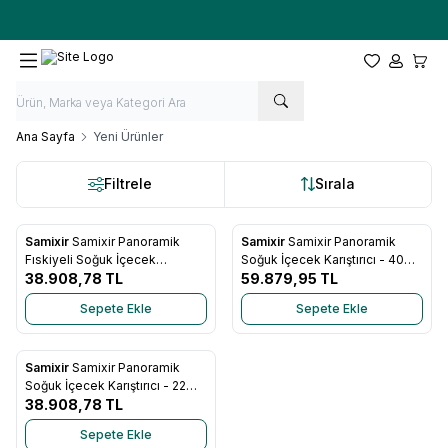
Ücretsiz kargo fırsatı -
10.000 TL
üzeri siparişlerde
Favorilerim
Hesabım
Sepet
Ana Sayfa
Yeni Ürünler
Filtrele
Sırala
Samixir
Samixir Panoramik
Samixir
Samixir Panoramik
Favorilere Ekle
Favorilere Ekle
Fıskiyeli Soğuk İçecek
Soğuk İçecek Karıştırıcı - 40
Dispenseri - 22 Litre (Analog)
38.908,78
TL
Litre (Dijital)
59.879,95
TL
Sepete Ekle
Sepete Ekle
Samixir
Samixir Panoramik
Favorilere Ekle
Soğuk İçecek Karıştırıcı - 22
Litre (Analog)
38.908,78
TL
Sepete Ekle