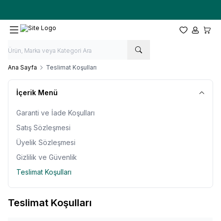
Ücretsiz kargo fırsatı -
10.000 TL
üzeri siparişlerde
Favorilerim
Hesabım
Sepet
Ana Sayfa
Teslimat Koşulları
İçerik Menü
Garanti ve İade Koşulları
Satış Sözleşmesi
Üyelik Sözleşmesi
Gizlilik ve Güvenlik
Teslimat Koşulları
Teslimat Koşulları