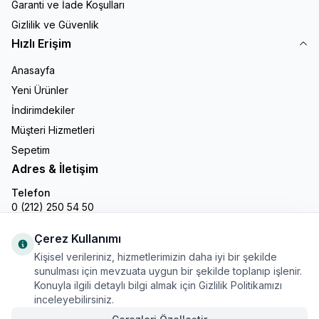
Garanti ve İade Koşulları
Gizlilik ve Güvenlik
Hızlı Erişim
Anasayfa
Yeni Ürünler
İndirimdekiler
Müşteri Hizmetleri
Sepetim
Adres & İletişim
Telefon
0 (212) 250 54 50
E-Posta
info@gastronline.com
Çerez Kullanımı
Kişisel verileriniz, hizmetlerimizin daha iyi bir şekilde
İnstagram
sunulması için mevzuata uygun bir şekilde toplanıp işlenir.
Konuyla ilgili detaylı bilgi almak için Gizlilik Politikamızı
inceleyebilirsiniz.