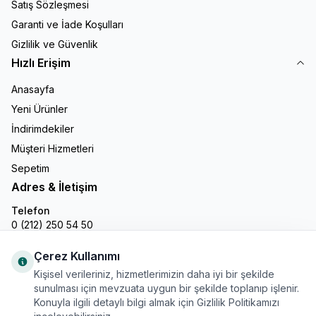
Satış Sözleşmesi
Garanti ve İade Koşulları
Gizlilik ve Güvenlik
Hızlı Erişim
Anasayfa
Yeni Ürünler
İndirimdekiler
Müşteri Hizmetleri
Sepetim
Adres & İletişim
Telefon
0 (212) 250 54 50
E-Posta
info@gastronline.com
Çerez Kullanımı
Kişisel verileriniz, hizmetlerimizin daha iyi bir şekilde
İnstagram
sunulması için mevzuata uygun bir şekilde toplanıp işlenir.
Konuyla ilgili detaylı bilgi almak için Gizlilik Politikamızı