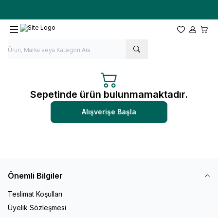
Ücretsiz kargo fırsatı -
10.000 TL
üzeri siparişlerde
Favorilerim
Hesabım
Sepet
Sepetinde ürün bulunmamaktadır.
Alışverişe Başla
Önemli Bilgiler
Teslimat Koşulları
Üyelik Sözleşmesi