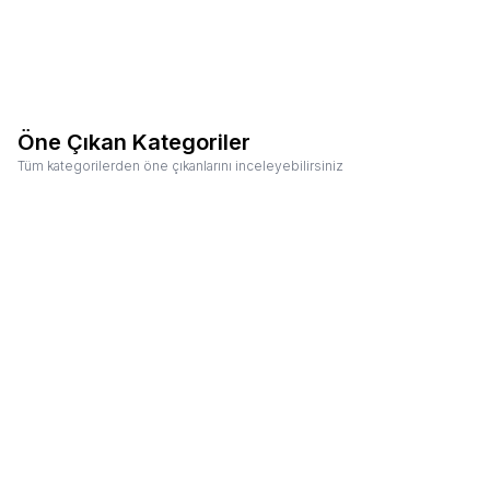
Mikrodalga
Barista
Bulaşı
Fırımlar
Hamur Yoğurma
Ekipmanları
Makinele
Makineleri
Öne Çıkan Kategoriler
Tüm kategorilerden öne çıkanlarını inceleyebilirsiniz
Espresso Makineleri
Kahve Değirmenleri
M