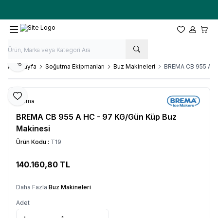
Ücretsiz kargo fırsatı -
10.000 TL
üzeri siparişlerde
Favorilerim
Hesabım
Sepet
Paylaş
Ana Sayfa
Soğutma Ekipmanları
Buz Makineleri
BREMA CB 955 A H
Favoriye Ekle
Brema
BREMA CB 955 A HC - 97 KG/Gün Küp Buz
Makinesi
Ürün Kodu :
T19
140.160,80
TL
SEPETE EKLE
Daha Fazla
Buz Makineleri
Adet