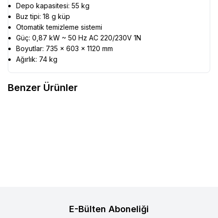
Depo kapasitesi: 55 kg
Buz tipi: 18 g küp
Otomatik temizleme sistemi
Güç: 0,87 kW ~ 50 Hz AC 220/230V 1N
Boyutlar: 735 × 603 × 1120 mm
Ağırlık: 74 kg
Benzer Ürünler
Brema
CB955 A HC B-QUBE -
Brema
CB840 A HC B-QUBE -
Favorilere Ekle
Favorilere Ekle
97 Kg/Gün B-Küp Buz Makinesi
82 Kg/Gün B-Küp Buz Makinesi
142.923,74
TL
136.034,54
TL
Sepete Ekle
Sepete Ekle
E-Bülten Aboneliği