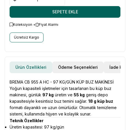
SEPETE EKLE
Koleksiyon +
Fiyat Alarmı
Ücretsiz Kargo
Ürün Özellikleri
Ödeme Seçenekleri
İade Koşul
BREMA CB 955 A HC - 97 KG/GÜN KÜP BUZ MAKİNESİ
Yoğun kapasiteli işletmeler için tasarlanan bu küp buz
makinesi, günlük
97 kg
üretim ve
55 kg
geniş depo
kapasitesiyle kesintisiz buz temini sağlar.
18 g küp buz
formatı dayanıklı ve uzun ömürlüdür. Otomatik temizleme
sistemi, kullanımda hijyen ve kolaylık sunar.
Teknik Özellikler
Üretim kapasitesi: 97 kg/gün