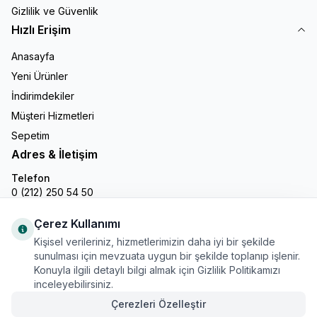
Gizlilik ve Güvenlik
Hızlı Erişim
Anasayfa
Yeni Ürünler
İndirimdekiler
Müşteri Hizmetleri
Sepetim
Adres & İletişim
Telefon
0 (212) 250 54 50
E-Posta
info@gastronline.com
Çerez Kullanımı
Kişisel verileriniz, hizmetlerimizin daha iyi bir şekilde
İnstagram
sunulması için mevzuata uygun bir şekilde toplanıp işlenir.
Konuyla ilgili detaylı bilgi almak için Gizlilik Politikamızı
inceleyebilirsiniz.
Çerezleri Özelleştir