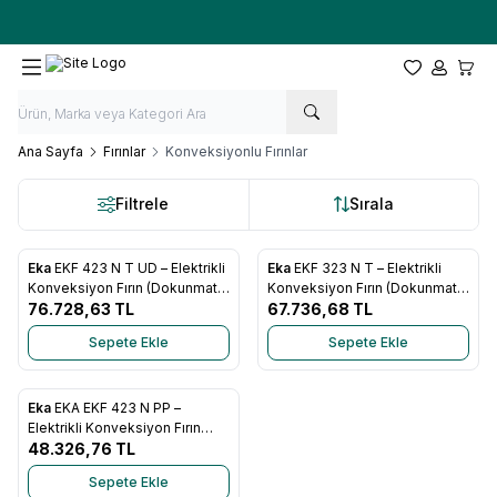
Ücretsiz kargo fırsatı -
10.000 TL
üzeri siparişlerde
Favorilerim
Hesabım
Sepet
Ana Sayfa
Fırınlar
Konveksiyonlu Fırınlar
Filtrele
Sırala
Eka
EKF 423 N T UD – Elektrikli
Eka
EKF 323 N T – Elektrikli
Favorilere Ekle
Favorilere Ekle
Konveksiyon Fırın (Dokunmatik
Konveksiyon Fırın (Dokunmatik
+ Nemlendirmeli)
76.728,63
TL
Kontrol)
67.736,68
TL
Sepete Ekle
Sepete Ekle
Eka
EKA EKF 423 N PP –
Favorilere Ekle
Elektrikli Konveksiyon Fırın
(Manuel Kontrol)
48.326,76
TL
Sepete Ekle