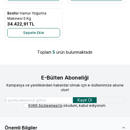
Bosfor
Hamur Yoğurma
Favorilere Ekle
Makinesi 5 Kg
34.422,91
TL
Sepete Ekle
Toplam
5
ürün bulunmaktadır.
E-Bülten Aboneliği
Kampanya ve yeniliklerden haberdar olmak için e-bültenimize abone
olun!
Kayıt Ol
KVKK Sözleşmesi'ni
okudum, kabul ediyorum.
Önemli Bilgiler