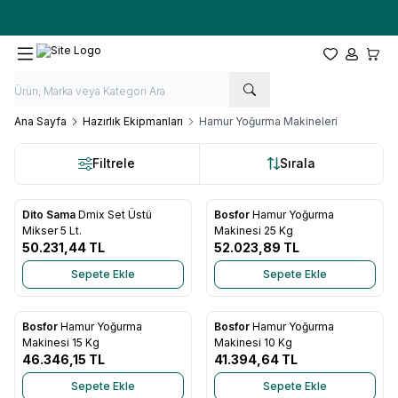
Ücretsiz kargo fırsatı -
10.000 TL
üzeri siparişlerde
Favorilerim
Hesabım
Sepet
Ana Sayfa
Hazırlık Ekipmanları
Hamur Yoğurma Makineleri
Filtrele
Sırala
Dito Sama
Dmix Set Üstü
Bosfor
Hamur Yoğurma
Favorilere Ekle
Favorilere Ekle
Mikser 5 Lt.
Makinesi 25 Kg
50.231,44
TL
52.023,89
TL
Sepete Ekle
Sepete Ekle
Bosfor
Hamur Yoğurma
Bosfor
Hamur Yoğurma
Favorilere Ekle
Favorilere Ekle
Makinesi 15 Kg
Makinesi 10 Kg
46.346,15
TL
41.394,64
TL
Sepete Ekle
Sepete Ekle