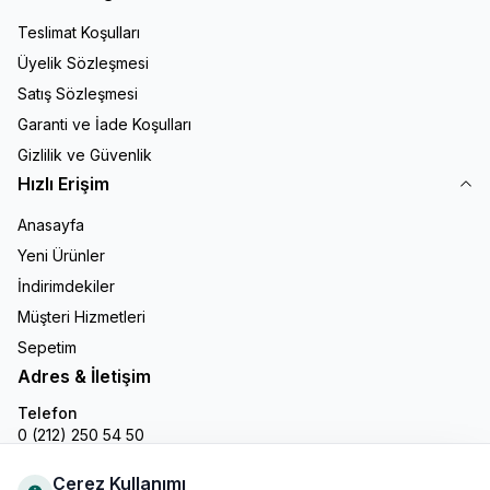
Teslimat Koşulları
Üyelik Sözleşmesi
Satış Sözleşmesi
Garanti ve İade Koşulları
Gizlilik ve Güvenlik
Hızlı Erişim
Anasayfa
Yeni Ürünler
İndirimdekiler
Müşteri Hizmetleri
Sepetim
Adres & İletişim
Telefon
0 (212) 250 54 50
E-Posta
info@gastronline.com
Çerez Kullanımı