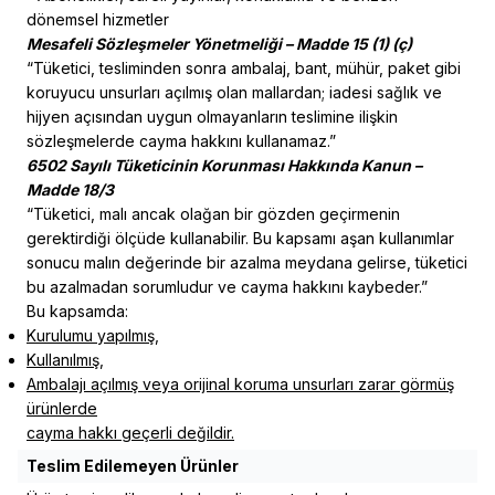
dönemsel hizmetler
Mesafeli Sözleşmeler Yönetmeliği – Madde 15 (1) (ç)
“Tüketici, tesliminden sonra ambalaj, bant, mühür, paket gibi
koruyucu unsurları açılmış olan mallardan; iadesi sağlık ve
hijyen açısından uygun olmayanların teslimine ilişkin
sözleşmelerde cayma hakkını kullanamaz.”
6502 Sayılı Tüketicinin Korunması Hakkında Kanun –
Madde 18/3
“Tüketici, malı ancak olağan bir gözden geçirmenin
gerektirdiği ölçüde kullanabilir. Bu kapsamı aşan kullanımlar
sonucu malın değerinde bir azalma meydana gelirse, tüketici
bu azalmadan sorumludur ve cayma hakkını kaybeder.”
Bu kapsamda:
Kurulumu yapılmış,
Kullanılmış,
Ambalajı açılmış veya orijinal koruma unsurları zarar görmüş
ürünlerde
cayma hakkı geçerli değildir.
Teslim Edilemeyen Ürünler