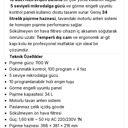
5 seviyeli mikrodalga gücü
ve görme engelli uyumlu
kontrol paneli kullanıcı dostu tasarım sunar. Geniş
34
litrelik pişirme haznesi
, tavandaki motorlu anten sistemi
ile homojen pişirme performansı sağlar.
Sökülmeyen ön hava filtresi cihazın iç aksamını soğutarak
ömrünü uzatır.
Temperli dış cam
ve ergonomik al-git
kapı kolu ile profesyonel mutfaklar için ideal bir
çözümdür.
Teknik Özellikler
Pişirme gücü: 1100 W
Dokunmatik kontrol, 100 program + 4 faz
5 seviye mikrodalga gücü
10 programlanabilir hızlı erişim tuşu
Görme engelli uyumlu panel
Pişirme kapasitesi: 34 L
Motorlu tavan anten sistemi
Paslanmaz çelik iç/dış gövde
Sökülmeyen ön hava filtresi
Güç: 1,60 kW ~ 50 Hz AC 220/230V 1N
Pişirme haznesi: 368 × 381 × 216 mm