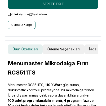
SEPETE EKLE
Koleksiyon +
Fiyat Alarmı
Ücretsiz Kargo
Ürün Özellikleri
Ödeme Seçenekleri
İade Koşul
Menumaster Mikrodalga Fırın
RCS511TS
Menumaster RCS511TS,
1100 Watt
güç sunan,
dokunmatik kontrollü profesyonel bir mikrodalga fırındır.
İç ve dış paslanmaz çelik yapısı dayanıklılığı artırırken,
100 adet programlanabilir menü
,
4 program fazı
ve
10 adet hızlı erişim butonu
ile çok yönlü kullanım sağlar.