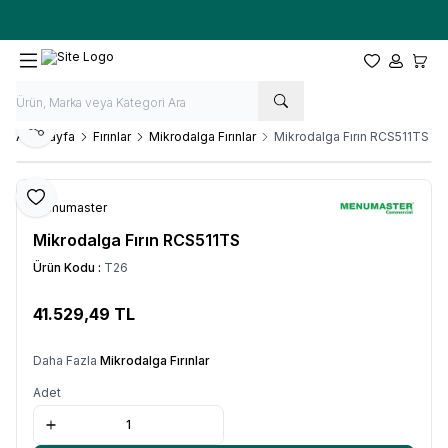
Ücretsiz kargo fırsatı -
10.000 TL
üzeri siparişlerde
Favorilerim
Hesabım
Sepet
Paylaş
Ana Sayfa
Fırınlar
Mikrodalga Fırınlar
Mikrodalga Fırın RCS511TS
Favoriye Ekle
Menumaster
Mikrodalga Fırın RCS511TS
Ürün Kodu :
T26
41.529,49
TL
SEPETE EKLE
Daha Fazla
Mikrodalga Fırınlar
Adet