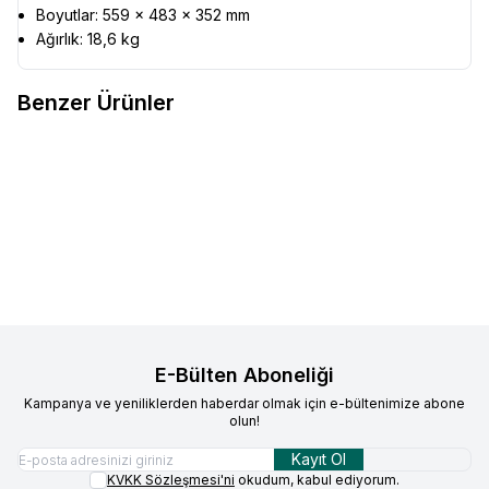
Boyutlar: 559 × 483 × 352 mm
Ağırlık: 18,6 kg
Benzer Ürünler
Menumaster
Mikrodalga Fırın
Menumaster
Mikrodalga Fırın
Favorilere Ekle
Favorilere Ekle
DEC18E2
RFS518TS
109.277,39
TL
83.533,29
TL
Sepete Ekle
Sepete Ekle
E-Bülten Aboneliği
Kampanya ve yeniliklerden haberdar olmak için e-bültenimize abone
olun!
Kayıt Ol
KVKK Sözleşmesi'ni
okudum, kabul ediyorum.