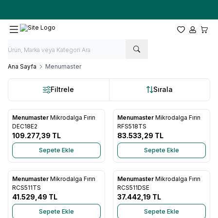
Ücretsiz kargo fırsatı -
10.000 TL
üzeri siparişlerde
Favorilerim
Hesabım
Sepet
Ana Sayfa
Menumaster
Filtrele
Sırala
Menumaster
Mikrodalga Fırın
Menumaster
Mikrodalga Fırın
Favorilere Ekle
Favorilere Ekle
DEC18E2
RFS518TS
109.277,39
TL
83.533,29
TL
Sepete Ekle
Sepete Ekle
Menumaster
Mikrodalga Fırın
Menumaster
Mikrodalga Fırın
Favorilere Ekle
Favorilere Ekle
RCS511TS
RCS511DSE
41.529,49
TL
37.442,19
TL
Sepete Ekle
Sepete Ekle