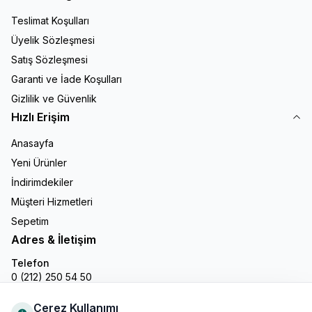
Teslimat Koşulları
Üyelik Sözleşmesi
Satış Sözleşmesi
Garanti ve İade Koşulları
Gizlilik ve Güvenlik
Hızlı Erişim
Anasayfa
Yeni Ürünler
İndirimdekiler
Müşteri Hizmetleri
Sepetim
Adres & İletişim
Telefon
0 (212) 250 54 50
E-Posta
info@gastronline.com
Çerez Kullanımı