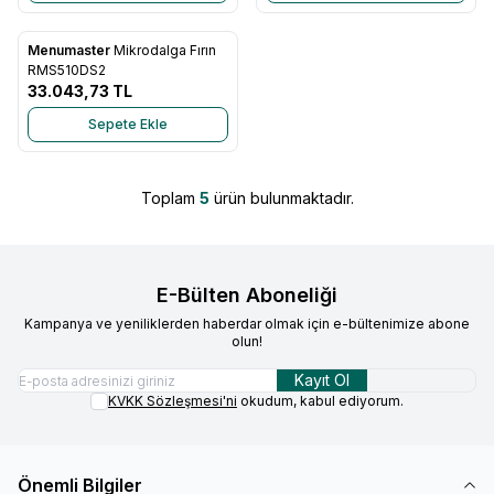
Menumaster
Mikrodalga Fırın
Favorilere Ekle
RMS510DS2
33.043,73
TL
Sepete Ekle
Toplam
5
ürün bulunmaktadır.
E-Bülten Aboneliği
Kampanya ve yeniliklerden haberdar olmak için e-bültenimize abone
olun!
Kayıt Ol
KVKK Sözleşmesi'ni
okudum, kabul ediyorum.
Önemli Bilgiler