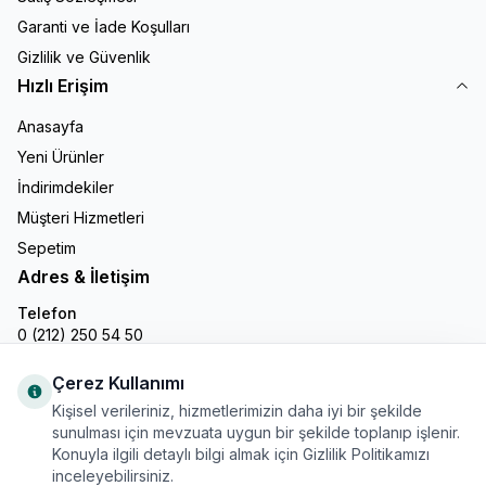
Garanti ve İade Koşulları
Gizlilik ve Güvenlik
Hızlı Erişim
Anasayfa
Yeni Ürünler
İndirimdekiler
Müşteri Hizmetleri
Sepetim
Adres & İletişim
Telefon
0 (212) 250 54 50
E-Posta
info@gastronline.com
Çerez Kullanımı
Kişisel verileriniz, hizmetlerimizin daha iyi bir şekilde
İnstagram
sunulması için mevzuata uygun bir şekilde toplanıp işlenir.
Konuyla ilgili detaylı bilgi almak için Gizlilik Politikamızı
inceleyebilirsiniz.