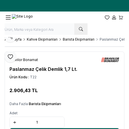
Ücretsiz kargo fırsatı -
10.000 TL
üzeri siparişlerde
Favorilerim
Hesabım
Sepet
Paylaş
Ana Sayfa
Kahve Ekipmanları
Barista Ekipmanları
Paslanmaz Çelik D
Favoriye Ekle
Bravilor Bonamat
Paslanmaz Çelik Demlik 1,7 Lt.
Ürün Kodu :
T22
2.906,43
TL
SEPETE EKLE
Daha Fazla
Barista Ekipmanları
Adet