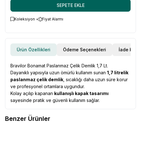
SEPETE EKLE
Koleksiyon +
Fiyat Alarmı
Ürün Özellikleri
Ödeme Seçenekleri
İade Koşul
Bravilor Bonamat Paslanmaz Çelik Demlik 1,7 Lt.
Dayanıklı yapısıyla uzun ömürlü kullanım sunan
1,7 litrelik
paslanmaz çelik demlik
, sıcaklığı daha uzun süre korur
ve profesyonel ortamlara uygundur.
Kolay açılıp kapanan
kullanışlı kapak tasarımı
sayesinde pratik ve güvenli kullanım sağlar.
Benzer Ürünler
Mypresso
Süt Soğutucu, 4 Lt
Mazzer
T-Tamper Otomatik
Favorilere Ekle
Favorilere Ekle
Espresso Tamp Makinesi