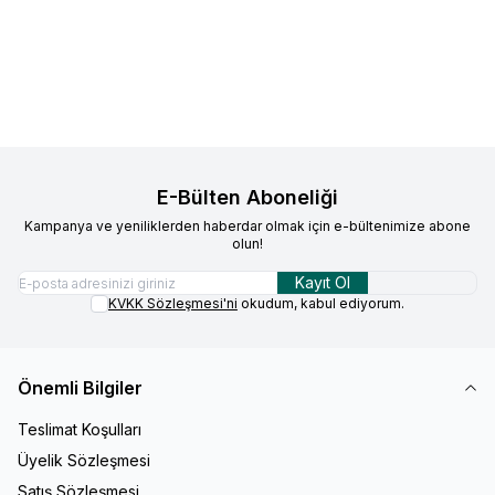
42.761,00
TL
89.271,82
TL
Sepete Ekle
Sepete Ekle
E-Bülten Aboneliği
Kampanya ve yeniliklerden haberdar olmak için e-bültenimize abone
olun!
Kayıt Ol
KVKK Sözleşmesi'ni
okudum, kabul ediyorum.
Önemli Bilgiler
Teslimat Koşulları
Üyelik Sözleşmesi
Satış Sözleşmesi