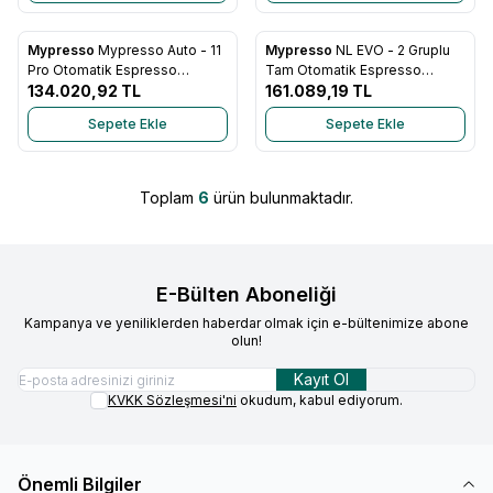
Mypresso
Mypresso Auto - 11
Mypresso
NL EVO - 2 Gruplu
Favorilere Ekle
Favorilere Ekle
Pro Otomatik Espresso
Tam Otomatik Espresso
Makinesi
134.020,92
TL
Makinesi
161.089,19
TL
Sepete Ekle
Sepete Ekle
Toplam
6
ürün bulunmaktadır.
E-Bülten Aboneliği
Kampanya ve yeniliklerden haberdar olmak için e-bültenimize abone
olun!
Kayıt Ol
KVKK Sözleşmesi'ni
okudum, kabul ediyorum.
Önemli Bilgiler