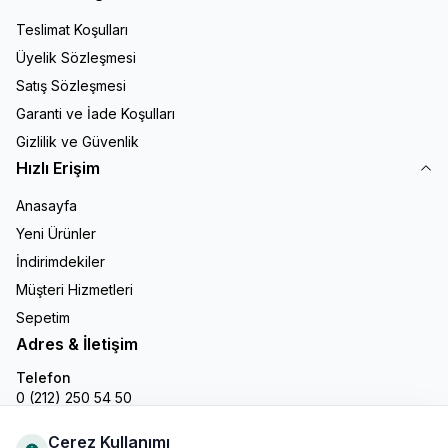
Teslimat Koşulları
Üyelik Sözleşmesi
Satış Sözleşmesi
Garanti ve İade Koşulları
Gizlilik ve Güvenlik
Hızlı Erişim
Anasayfa
Yeni Ürünler
İndirimdekiler
Müşteri Hizmetleri
Sepetim
Adres & İletişim
Telefon
0 (212) 250 54 50
E-Posta
info@gastronline.com
Çerez Kullanımı