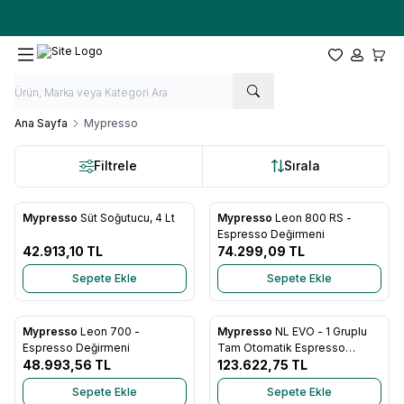
Ücretsiz kargo fırsatı -
10.000 TL
üzeri siparişlerde
Favorilerim
Hesabım
Sepet
Ana Sayfa
Mypresso
Filtrele
Sırala
Mypresso
Süt Soğutucu, 4 Lt
Mypresso
Leon 800 RS -
Favorilere Ekle
Favorilere Ekle
Espresso Değirmeni
42.913,10
TL
74.299,09
TL
Sepete Ekle
Sepete Ekle
Mypresso
Leon 700 -
Mypresso
NL EVO - 1 Gruplu
Favorilere Ekle
Favorilere Ekle
Espresso Değirmeni
Tam Otomatik Espresso
48.993,56
TL
Makinesi
123.622,75
TL
Sepete Ekle
Sepete Ekle