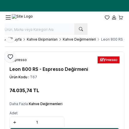
Ücretsiz kargo fırsatı -
10.000 TL
üzeri siparişlerde
Favorilerim
Hesabım
Sepet
Paylaş
Ana Sayfa
Kahve Ekipmanları
Kahve Değirmenleri
Leon 800 RS - 
Favoriye Ekle
Mypresso
Leon 800 RS - Espresso Değirmeni
Ürün Kodu :
T67
74.035,74
TL
SEPETE EKLE
Daha Fazla
Kahve Değirmenleri
Adet