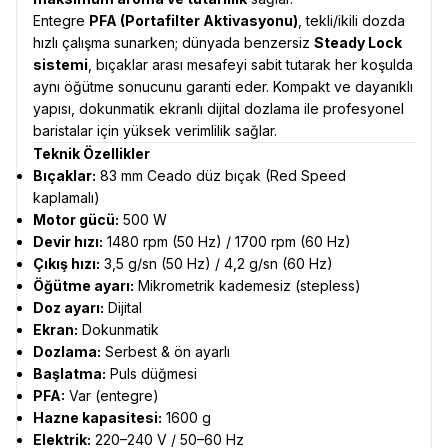
Entegre
PFA (Portafilter Aktivasyonu)
, tekli/ikili dozda
hızlı çalışma sunarken; dünyada benzersiz
Steady Lock
sistemi
, bıçaklar arası mesafeyi sabit tutarak her koşulda
aynı öğütme sonucunu garanti eder. Kompakt ve dayanıklı
yapısı, dokunmatik ekranlı dijital dozlama ile profesyonel
baristalar için yüksek verimlilik sağlar.
Teknik Özellikler
Bıçaklar:
83 mm Ceado düz bıçak (Red Speed
kaplamalı)
Motor gücü:
500 W
Devir hızı:
1480 rpm (50 Hz) / 1700 rpm (60 Hz)
Çıkış hızı:
3,5 g/sn (50 Hz) / 4,2 g/sn (60 Hz)
Öğütme ayarı:
Mikrometrik kademesiz (stepless)
Doz ayarı:
Dijital
Ekran:
Dokunmatik
Dozlama:
Serbest & ön ayarlı
Başlatma:
Puls düğmesi
PFA:
Var (entegre)
Hazne kapasitesi:
1600 g
Elektrik:
220–240 V / 50–60 Hz