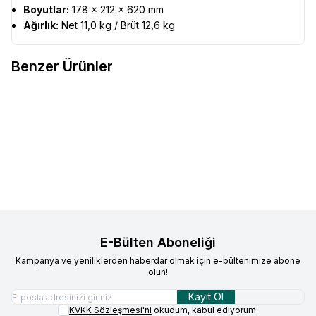
Boyutlar:
178 × 212 × 620 mm
Ağırlık:
Net 11,0 kg / Brüt 12,6 kg
Benzer Ürünler
Ceado
Rev Steel Espresso
Mazzer
Philos Tek Doz Kahve
Favorilere Ekle
Favorilere Ekle
Kahve Değirmeni
Değirmeni
93.931,45
TL
82.660,31
TL
Sepete Ekle
Sepete Ekle
E-Bülten Aboneliği
Kampanya ve yeniliklerden haberdar olmak için e-bültenimize abone
olun!
Kayıt Ol
KVKK Sözleşmesi'ni
okudum, kabul ediyorum.