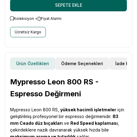
SEPETE EKLE
Koleksiyon +
Fiyat Alarmı
Ücretsiz Kargo
Ürün Özellikleri
Ödeme Seçenekleri
İade Koşul
Mypresso Leon 800 RS -
Espresso Değirmeni
Mypresso Leon 800 RS,
yüksek hacimli işletmeler
için
geliştirilmiş profesyonel bir espresso değirmenidir.
83
mm Ceado düz bıçakları
ve
Red Speed kaplaması
,
çekirdeklere nazik davranarak yüksek hızda bile
maksimum aroma ve tutarlılık
sağlar.