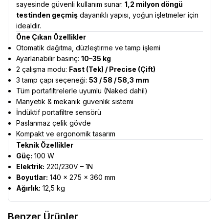
sayesinde güvenli kullanım sunar.
1,2 milyon döngü
testinden geçmiş
dayanıklı yapısı, yoğun işletmeler için
idealdir.
Öne Çıkan Özellikler
Otomatik dağıtma, düzleştirme ve tamp işlemi
Ayarlanabilir basınç:
10–35 kg
2 çalışma modu:
Fast (Tek) / Precise (Çift)
3 tamp çapı seçeneği:
53 / 58 / 58,3 mm
Tüm portafiltrelerle uyumlu (Naked dahil)
Manyetik & mekanik güvenlik sistemi
İndüktif portafiltre sensörü
Paslanmaz çelik gövde
Kompakt ve ergonomik tasarım
Teknik Özellikler
Güç:
100 W
Elektrik:
220/230V – 1N
Boyutlar:
140 × 275 × 360 mm
Ağırlık:
12,5 kg
Benzer Ürünler