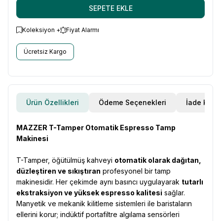
SEPETE EKLE
Koleksiyon +
Fiyat Alarmı
Ücretsiz Kargo
Ürün Özellikleri
Ödeme Seçenekleri
İade Koşul
MAZZER T-Tamper Otomatik Espresso Tamp
Makinesi
T-Tamper, öğütülmüş kahveyi
otomatik olarak dağıtan,
düzleştiren ve sıkıştıran
profesyonel bir tamp
makinesidir. Her çekimde aynı basıncı uygulayarak
tutarlı
ekstraksiyon ve yüksek espresso kalitesi
sağlar.
Manyetik ve mekanik kilitleme sistemleri ile baristaların
ellerini korur; indüktif portafiltre algılama sensörleri