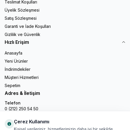
Teslimat Koşulları
Üyelik Sözleşmesi
Satış Sözleşmesi
Garanti ve İade Koşulları
Gizlilik ve Güvenlik
Hızlı Erişim
Anasayfa
Yeni Ürünler
İndirimdekiler
Müşteri Hizmetleri
Sepetim
Adres & İletişim
Telefon
0 (212) 250 54 50
E-Posta
info@gastronline.com
Çerez Kullanımı
Kişisel verileriniz, hizmetlerimizin daha iyi bir şekilde