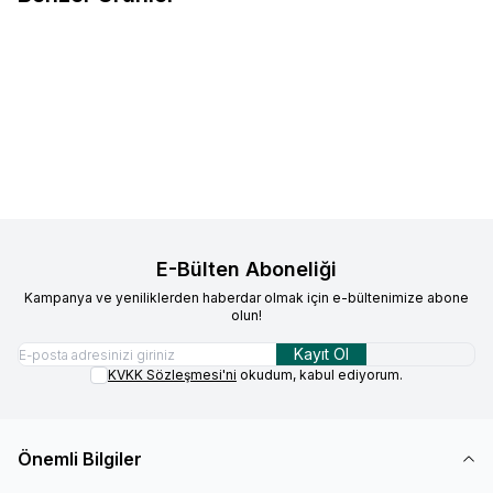
Mypresso
Süt Soğutucu, 4 Lt
Bravilor Bonamat
85/245 mm
Favorilere Ekle
Favorilere Ekle
Filtre Kağıdı
42.913,10
TL
1.657,77
TL
Sepete Ekle
Sepete Ekle
E-Bülten Aboneliği
Kampanya ve yeniliklerden haberdar olmak için e-bültenimize abone
olun!
Kayıt Ol
KVKK Sözleşmesi'ni
okudum, kabul ediyorum.
Önemli Bilgiler