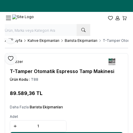
Ücretsiz kargo fırsatı -
10.000 TL
üzeri siparişlerde
Favorilerim
Hesabım
Sepet
Paylaş
Ana Sayfa
Kahve Ekipmanları
Barista Ekipmanları
T-Tamper Otomat
Favoriye Ekle
Mazzer
T-Tamper Otomatik Espresso Tamp Makinesi
Ürün Kodu :
T88
89.589,36
TL
SEPETE EKLE
Daha Fazla
Barista Ekipmanları
Adet