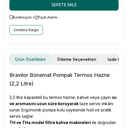
SEPETE EKLE
Koleksiyon +
Fiyat Alarmı
Ücretsiz Kargo
Ürün Özellikleri
Ödeme Seçenekleri
İade Koşul
Bravilor Bonamat Pompalı Termos Hazne
(2,2 Litre)
2,2 litre kapasiteli bu termos hazne, kahve veya çayın
ısı
ve aromasını uzun süre koruyarak
taze servis imkânı
sunar. Ergonomik pompa kolu sayesinde hızlı ve pratik
servis sağlar.
TH ve THa model filtre kahve makineleri
ile doğrudan