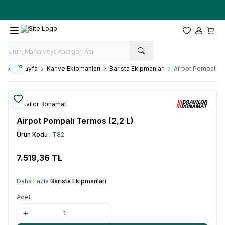
Ücretsiz kargo fırsatı -
10.000 TL
üzeri siparişlerde
Favorilerim
Hesabım
Sepet
Paylaş
Ana Sayfa
Kahve Ekipmanları
Barista Ekipmanları
Airpot Pompalı Te
Favoriye Ekle
Bravilor Bonamat
Airpot Pompalı Termos (2,2 L)
Ürün Kodu :
T82
7.519,36
TL
SEPETE EKLE
Daha Fazla
Barista Ekipmanları
Adet