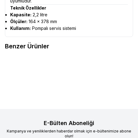
uyumludur.
Teknik Özellikler
Kapasite:
2,2 litre
Ölçüler:
164 × 378 mm
Kullanım:
Pompalı servis sistemi
Benzer Ürünler
Mypresso
Süt Soğutucu, 4 Lt
Mazzer
T-Tamper Otomatik
Favorilere Ekle
Favorilere Ekle
Espresso Tamp Makinesi
42.761,00
TL
89.271,82
TL
Sepete Ekle
Sepete Ekle
E-Bülten Aboneliği
Kampanya ve yeniliklerden haberdar olmak için e-bültenimize abone
olun!