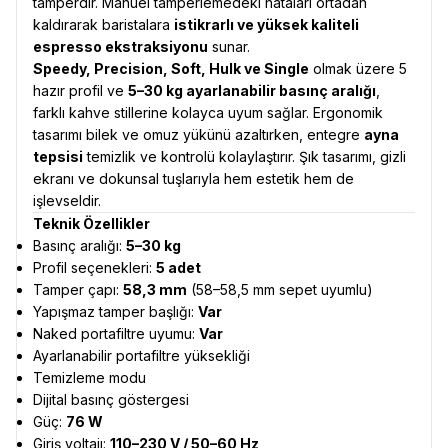
tamperdir. Manuel tamperlemedeki hataları ortadan
kaldırarak baristalara
istikrarlı ve yüksek kaliteli
espresso ekstraksiyonu
sunar.
Speedy, Precision, Soft, Hulk ve Single
olmak üzere 5
hazır profil ve
5–30 kg ayarlanabilir basınç aralığı
,
farklı kahve stillerine kolayca uyum sağlar. Ergonomik
tasarımı bilek ve omuz yükünü azaltırken, entegre
ayna
tepsisi
temizlik ve kontrolü kolaylaştırır. Şık tasarımı, gizli
ekranı ve dokunsal tuşlarıyla hem estetik hem de
işlevseldir.
Teknik Özellikler
Basınç aralığı:
5–30 kg
Profil seçenekleri:
5 adet
Tamper çapı:
58,3 mm
(58–58,5 mm sepet uyumlu)
Yapışmaz tamper başlığı:
Var
Naked portafiltre uyumu:
Var
Ayarlanabilir portafiltre yüksekliği
Temizleme modu
Dijital basınç göstergesi
Güç:
76 W
Giriş voltajı:
110–230 V / 50–60 Hz