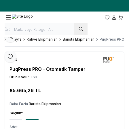
Ücretsiz kargo fırsatı -
10.000 TL
üzeri siparişlerde
Favorilerim
Hesabım
Sepet
Paylaş
Ana Sayfa
Kahve Ekipmanları
Barista Ekipmanları
PuqPress PRO - 
Favoriye Ekle
PUQ
PuqPress PRO - Otomatik Tamper
Ürün Kodu :
T63
85.665,26
TL
SEPETE EKLE
Daha Fazla
Barista Ekipmanları
Seçiniz:
Adet