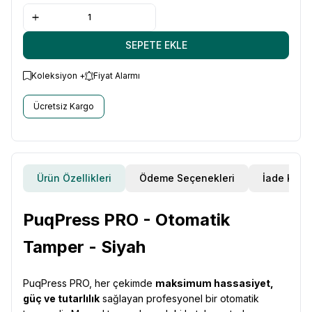
SEPETE EKLE
Koleksiyon +
Fiyat Alarmı
Ücretsiz Kargo
Ürün Özellikleri
Ödeme Seçenekleri
İade Koşul
PuqPress PRO - Otomatik
Tamper - Siyah
PuqPress PRO, her çekimde
maksimum hassasiyet,
güç ve tutarlılık
sağlayan profesyonel bir otomatik