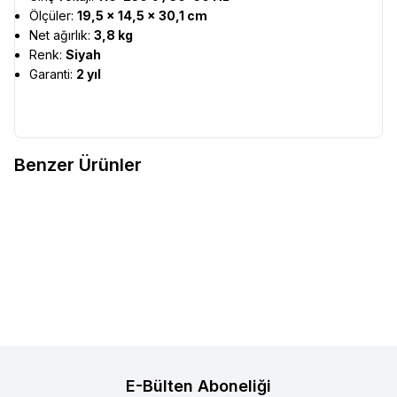
Ölçüler:
19,5 × 14,5 × 30,1 cm
Net ağırlık:
3,8 kg
Renk:
Siyah
Garanti:
2 yıl
Benzer Ürünler
Mypresso
Süt Soğutucu, 4 Lt
Mazzer
T-Tamper Otomatik
Favorilere Ekle
Favorilere Ekle
Espresso Tamp Makinesi
42.865,60
TL
89.490,19
TL
Sepete Ekle
Sepete Ekle
E-Bülten Aboneliği