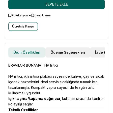
SEPETE EKLE
Koleksiyon +
Fiyat Alarmı
Ücretsiz Kargo
Ürün Özellikleri
Ödeme Seçenekleri
İade Koşul
BRAVILOR BONAMAT HP Isıtıcı
HP ısıtıcı, ikili ısıtma plakası sayesinde kahve, çay ve sıcak
içecek haznelerini ideal servis sıcaklığında tutmak için
tasarlanmıştır. Kompakt yapısı sayesinde tezgâh üstü
kullanıma uygundur.
Işıklı açma/kapama düğmesi
, kullanım sırasında kontrol
kolaylığı sağlar.
Teknik Özellikler