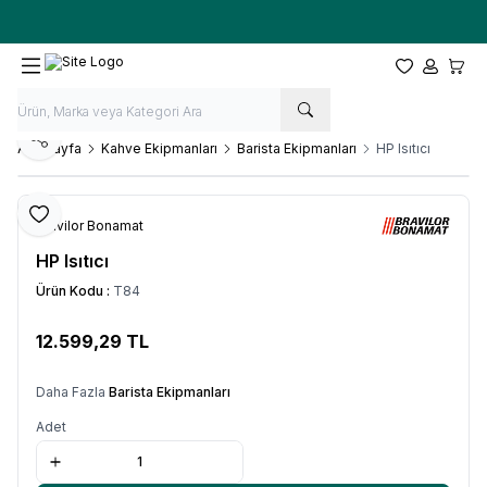
Ücretsiz kargo fırsatı -
10.000 TL
üzeri siparişlerde
Favorilerim
Hesabım
Sepet
Paylaş
Ana Sayfa
Kahve Ekipmanları
Barista Ekipmanları
HP Isıtıcı
Favoriye Ekle
Bravilor Bonamat
HP Isıtıcı
Ürün Kodu :
T84
12.599,29
TL
SEPETE EKLE
Daha Fazla
Barista Ekipmanları
Adet