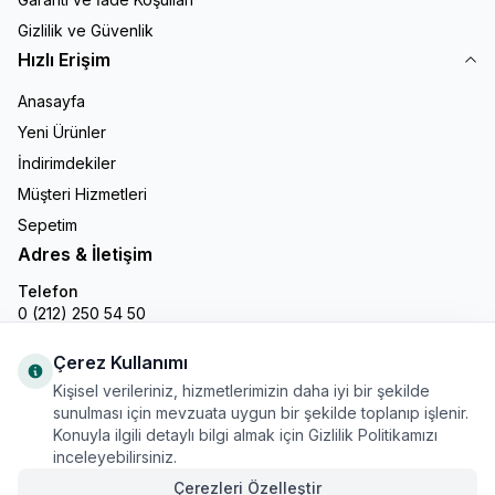
Gizlilik ve Güvenlik
Hızlı Erişim
Anasayfa
Yeni Ürünler
İndirimdekiler
Müşteri Hizmetleri
Sepetim
Adres & İletişim
Telefon
0 (212) 250 54 50
E-Posta
info@gastronline.com
Çerez Kullanımı
Kişisel verileriniz, hizmetlerimizin daha iyi bir şekilde
İnstagram
sunulması için mevzuata uygun bir şekilde toplanıp işlenir.
Konuyla ilgili detaylı bilgi almak için Gizlilik Politikamızı
inceleyebilirsiniz.
Çerezleri Özelleştir