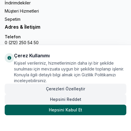
İndirimdekiler
Müşteri Hizmetleri
Sepetim
Adres & İletişim
Telefon
0 (212) 250 54 50
E-Posta
info@gastronline.com
Çerez Kullanımı
Kişisel verileriniz, hizmetlerimizin daha iyi bir şekilde
İnstagram
sunulması için mevzuata uygun bir şekilde toplanıp işlenir.
Konuyla ilgili detaylı bilgi almak için Gizlilik Politikamızı
inceleyebilirsiniz.
Çerezleri Özelleştir
Hepsini Reddet
Hepsini Kabul Et