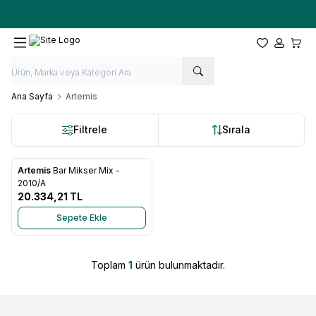
Ücretsiz kargo fırsatı -
10.000 TL
üzeri siparişlerde
Favorilerim
Hesabım
Sepet
Ana Sayfa
Artemis
Filtrele
Sırala
Artemis
Bar Mikser Mix -
Favorilere Ekle
2010/A
20.334,21
TL
Sepete Ekle
Toplam
1
ürün bulunmaktadır.