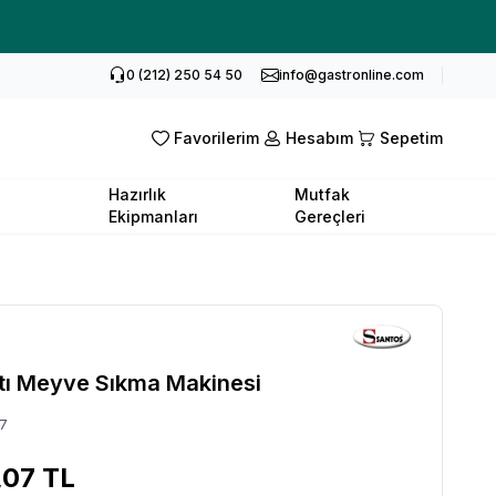
0 (212) 250 54 50
info@gastronline.com
Favorilerim
Hesabım
Sepetim
Hazırlık
Mutfak
Ekipmanları
Gereçleri
tı Meyve Sıkma Makinesi
7
,07
TL