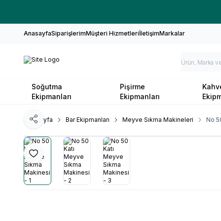
Anasayfa
Siparişlerim
Müşteri Hizmetleri
İletişim
Markalar
Soğutma
Pişirme
Kahv
Ekipmanları
Ekipmanları
Ekipm
Ana Sayfa
Bar Ekipmanları
Meyve Sıkma Makineleri
No 5
Paylaş
Favoriye Ekle