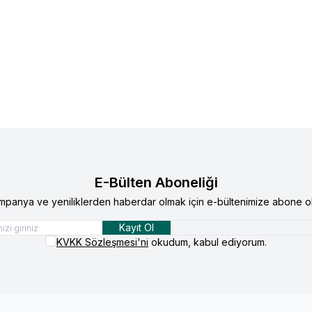
Profesyonel Tip Manuel Meyve Presi -
Santos
No 70 Kollu Narenc
lere Ekle
Favorilere Ekle
89
TL
58.878,10
TL
E-Bülten Aboneliği
mpanya ve yeniliklerden haberdar olmak için e-bültenimize abone ol
Kayıt Ol
KVKK Sözleşmesi'ni
okudum, kabul ediyorum.