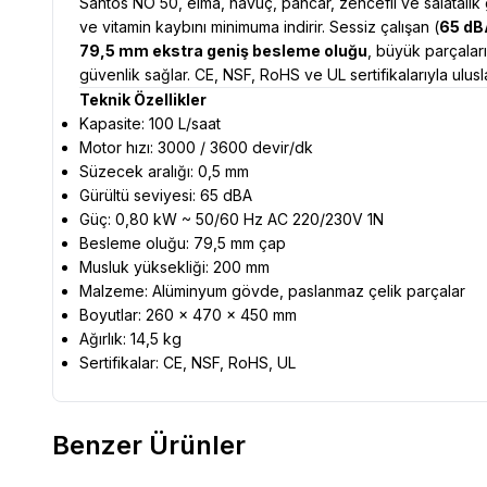
Santos NO 50, elma, havuç, pancar, zencefil ve salatalık 
ve vitamin kaybını minimuma indirir. Sessiz çalışan (
65 dB
79,5 mm ekstra geniş besleme oluğu
, büyük parçalar
güvenlik sağlar. CE, NSF, RoHS ve UL sertifikalarıyla ulus
Teknik Özellikler
Kapasite: 100 L/saat
Motor hızı: 3000 / 3600 devir/dk
Süzecek aralığı: 0,5 mm
Gürültü seviyesi: 65 dBA
Güç: 0,80 kW ~ 50/60 Hz AC 220/230V 1N
Besleme oluğu: 79,5 mm çap
Musluk yüksekliği: 200 mm
Malzeme: Alüminyum gövde, paslanmaz çelik parçalar
Boyutlar: 260 × 470 × 450 mm
Ağırlık: 14,5 kg
Sertifikalar: CE, NSF, RoHS, UL
Benzer Ürünler