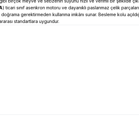
gibi birçok meyve ve sebzenin suyunu hızlı ve verimli bir şekilde çıka
A
) ticari sınıf asenkron motoru ve dayanıklı paslanmaz çelik parçala
ı doğrama gerektirmeden kullanma imkânı sunar. Besleme kolu açıldı
lararası standartlara uygundur.