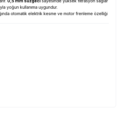
rır.
0,5 mm süzgeci
sayesinde yüksek filtrasyon sağlar
rıyla yoğun kullanıma uygundur.
ğında otomatik elektrik kesme ve motor frenleme özelliği