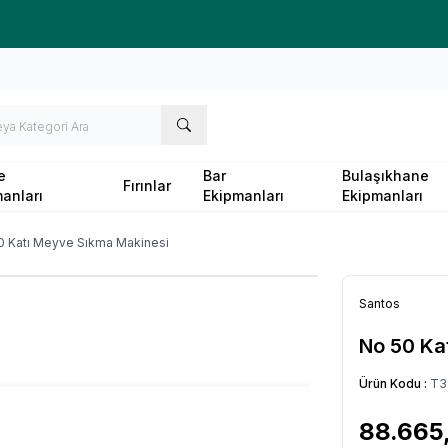
Ücretsiz kargo fırsatı -
10.000 TL
üzeri siparişlerde
e
Bar
Bulaşıkhane
Fırınlar
anları
Ekipmanları
Ekipmanları
0 Katı Meyve Sıkma Makinesi
Santos
No 50 Ka
Ürün Kodu :
T3
88.665