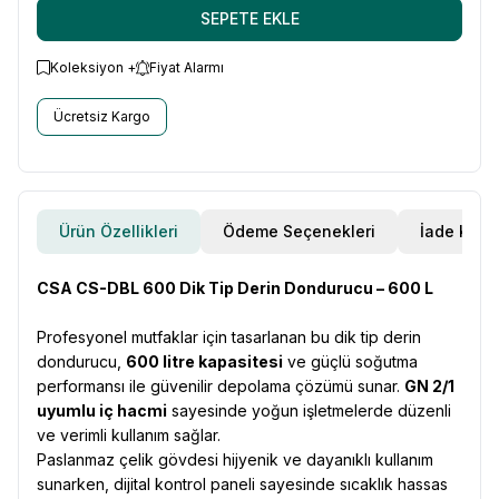
SEPETE EKLE
Koleksiyon +
Fiyat Alarmı
Ücretsiz Kargo
Ürün Özellikleri
Ödeme Seçenekleri
İade Koşul
CSA CS-DBL 600 Dik Tip Derin Dondurucu – 600 L
Profesyonel mutfaklar için tasarlanan bu dik tip derin
dondurucu,
600 litre kapasitesi
ve güçlü soğutma
performansı ile güvenilir depolama çözümü sunar.
GN 2/1
uyumlu iç hacmi
sayesinde yoğun işletmelerde düzenli
ve verimli kullanım sağlar.
Paslanmaz çelik gövdesi hijyenik ve dayanıklı kullanım
sunarken, dijital kontrol paneli sayesinde sıcaklık hassas