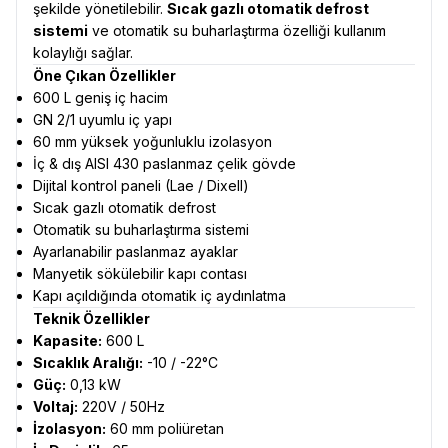
şekilde yönetilebilir.
Sıcak gazlı otomatik defrost
sistemi
ve otomatik su buharlaştırma özelliği kullanım
kolaylığı sağlar.
Öne Çıkan Özellikler
600 L geniş iç hacim
GN 2/1 uyumlu iç yapı
60 mm yüksek yoğunluklu izolasyon
İç & dış AISI 430 paslanmaz çelik gövde
Dijital kontrol paneli (Lae / Dixell)
Sıcak gazlı otomatik defrost
Otomatik su buharlaştırma sistemi
Ayarlanabilir paslanmaz ayaklar
Manyetik sökülebilir kapı contası
Kapı açıldığında otomatik iç aydınlatma
Teknik Özellikler
Kapasite:
600 L
Sıcaklık Aralığı:
-10 / -22°C
Güç:
0,13 kW
Voltaj:
220V / 50Hz
İzolasyon:
60 mm poliüretan