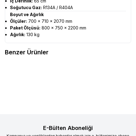
İç Derinlik:
65 cm
Soğutucu Gaz:
R134A / R404A
Boyut ve Ağırlık
Ölçüler:
700 × 710 × 2070 mm
Paket Ölçüsü:
800 × 750 × 2200 mm
Ağırlık:
130 kg
Benzer Ürünler
CSA Inox
Dik Tip Derin
CSA Inox
Dik Tip Buzdolabı
Favorilere Ekle
Favorilere Ekle
Dondurucu, İki Kapılı (430)
(430)
113.626,82
TL
69.112,54
TL
Sepete Ekle
Sepete Ekle
E-Bülten Aboneliği
Kampanya ve yeniliklerden haberdar olmak için e-bültenimize abone