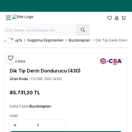
Ücretsiz kargo fırsatı -
10.000 TL
üzeri siparişlerde
Favorilerim
Hesabım
Sepet
Paylaş
Ana Sayfa
Soğutma Ekipmanları
Buzdolapları
Dik Tip Derin Dondur
Favoriye Ekle
CSA Inox
Dik Tip Derin Dondurucu (430)
Ürün Kodu :
CS.DBL.600 (430)
85.731,20
TL
SEPETE EKLE
Daha Fazla
Buzdolapları
Adet