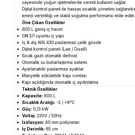
sayesinde yoğun işletmelerde verimli kullanım sağlar.
Dijital kontrol paneli ile hassas sıcaklık yönetimi sağlanır
enerji verimliliği ve stabil soğutma performansı elde edilir.
Öne Çıkan Özellikler
600 L geniş iç hacim
GN 2/1 uyumlu iç yapı
İç & dış AISI 430 paslanmaz çelik gövde
Dijital kontrol paneli (Lae / Dixell)
Sıcak gazlı otomatik defrost
Otomatik su buharlaştırma sistemi
Ayarlanabilir paslanmaz ayaklar
Manyetik sökülebilir kapı contası
Kapı açıldığında otomatik iç aydınlatma
Teknik Özellikler
Kapasite:
600 L
Sıcaklık Aralığı:
-2 / +8°C
Güç:
0,13 kW
Voltaj:
220V / 50Hz
İzolasyon:
60 mm poliüretan
İç Derinlik:
65 cm