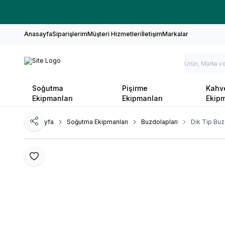
Anasayfa
Siparişlerim
Müşteri Hizmetleri
İletişim
Markalar
Soğutma
Pişirme
Kahv
Ekipmanları
Ekipmanları
Ekipm
Ana Sayfa
Soğutma Ekipmanları
Buzdolapları
Dik Tip Buz
Paylaş
Favoriye Ekle