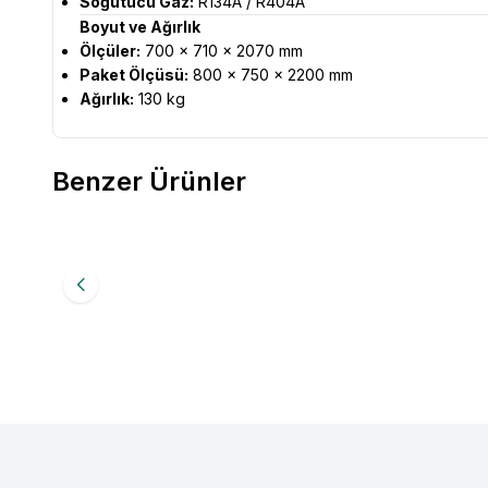
Soğutucu Gaz:
R134A / R404A
Boyut ve Ağırlık
Ölçüler:
700 × 710 × 2070 mm
Paket Ölçüsü:
800 × 750 × 2200 mm
Ağırlık:
130 kg
Benzer Ürünler
CSA Inox
Dik Tip Derin Dondurucu (430)
CSA Ino
Favorilere Ekle
Favori
(430)
85.522,01
TL
113.34