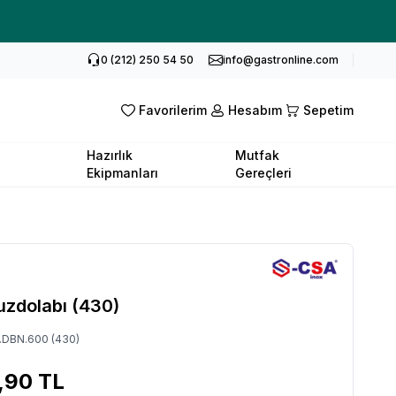
0 (212) 250 54 50
info@gastronline.com
Favorilerim
Hesabım
Sepetim
Hazırlık
Mutfak
Ekipmanları
Gereçleri
uzdolabı (430)
.DBN.600 (430)
,90
TL