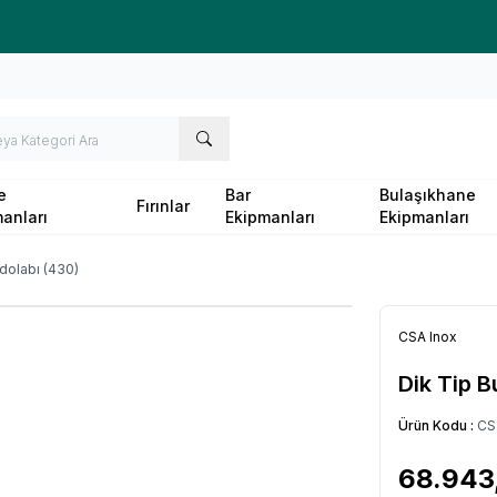
Ücretsiz kargo fırsatı -
10.000 TL
üzeri siparişlerde
e
Bar
Bulaşıkhane
Fırınlar
anları
Ekipmanları
Ekipmanları
dolabı (430)
CSA Inox
Dik Tip B
Ürün Kodu :
CS
68.943