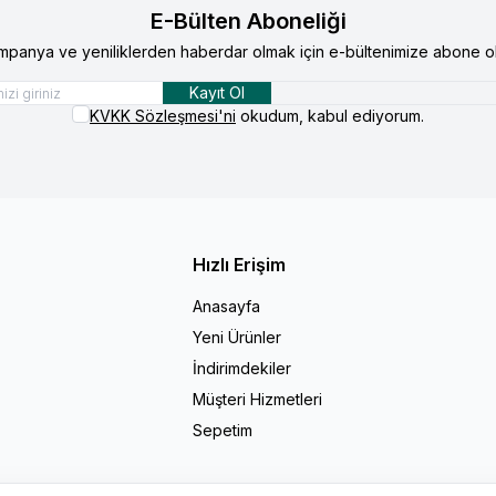
E-Bülten Aboneliği
mpanya ve yeniliklerden haberdar olmak için e-bültenimize abone ol
Kayıt Ol
KVKK Sözleşmesi'ni
okudum, kabul ediyorum.
Hızlı Erişim
Anasayfa
Yeni Ürünler
İndirimdekiler
Müşteri Hizmetleri
Sepetim